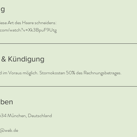
ng
iese Art des Haare schneidens:
e.com/watch?v=Xk3BpuF9Utg
& Kündigung
aben
634 München, Deutschland
n@web.de