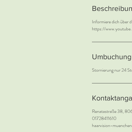
Beschreibu
Informiere dich über d
https://www.youtub
Umbuchung 
Kontaktang
Renatastraße 38, 80
01728411610
haarvision-muenche